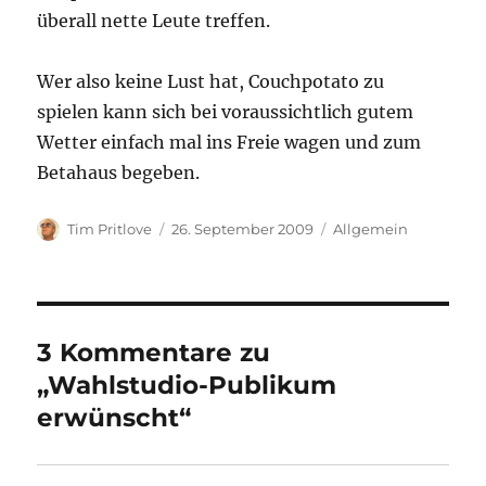
überall nette Leute treffen.
Wer also keine Lust hat, Couchpotato zu
spielen kann sich bei voraussichtlich gutem
Wetter einfach mal ins Freie wagen und zum
Betahaus begeben.
Autor
Veröffentlicht
Kategorien
Tim Pritlove
26. September 2009
Allgemein
am
3 Kommentare zu
„Wahlstudio-Publikum
erwünscht“